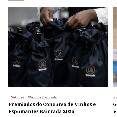
#Notícias
#Vinhos Bairrada
#V
Premiados do Concurso de Vinhos e
G
Espumantes Bairrada 2025
V