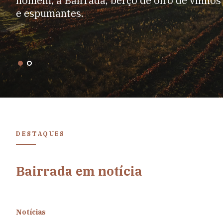
homem, a Bairrada, berço de oiro de vinhos
e espumantes.
DESTAQUES
Bairrada em notícia
Notícias