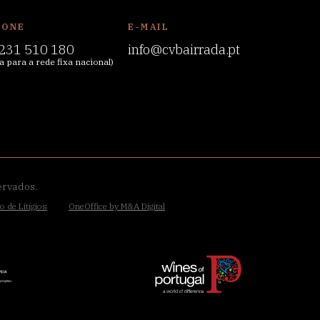
FONE
E-MAIL
231 510 180
info@cvbairrada.pt
 para a rede fixa nacional)
ervados.
o de Litígios
OneOffice by M&A Digital