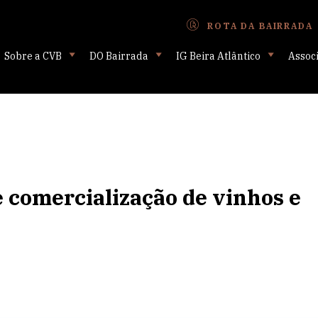
ROTA DA BAIRRADA
Sobre a CVB
DO Bairrada
IG Beira Atlântico
Assoc
 comercialização de vinhos e