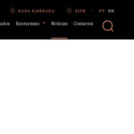
PT
EN
BAGA BAIRRADA
SIVB
iados
Enoturismo
Notícias
Contactos