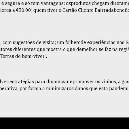
 é segura e só tem vantagens: osprodutos chegam diretamen
ores a €50,00; quem tiver o Cartão Cliente Bairradabenefi
 com sugestões de visita; um folhetode experiências nos 
tores diferentes que mostra o que demelhor se faz na regiã
“Terras de bem-viver”.
er estratégias para dinamizar epromover os vinhos, a gast
 imperativa, por forma a minimizaros danos que esta pande