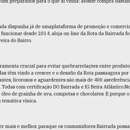
am preparados para o que aí vinha: atosde compra bastant
rrada dispunha já de umaplataforma de promoção e comercia
 funcionar desde 2014, aloja on-line da Rota da Bairrada 
eira do Bairro.
rramenta crucial para evitar quebrarrelações entre produt
as têm vindo a crescer e o desafio da Rota passaagora por 
tes, licorosos e aguardentes são mais de 400 asreferência
. Todas com certificação DO Bairrada e IG Beira Atlântico.
, óleo de grainha de uva, compotas e chocolates. E porque 
 temática vínica.
zer mais e melhor, paraque os consumidores Bairrada possa