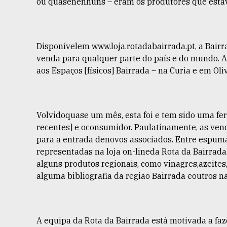
ou quasenenhuns – eram os produtores que estav
Disponívelem
www.loja.rotadabairrada.pt
, a Bai
venda para qualquer parte do país e do mundo. A
aos Espaços [físicos] Bairrada – na Curia e em Oliv
Volvidoquase um mês, esta foi e tem sido uma fe
recentes] e oconsumidor. Paulatinamente, as vend
para a entrada denovos associados. Entre espuman
representadas na loja on-lineda Rota da Bairrada
alguns produtos regionais, como vinagres,azeites
alguma bibliografia da região Bairrada eoutros na
A equipa da Rota da Bairrada está motivada a fa