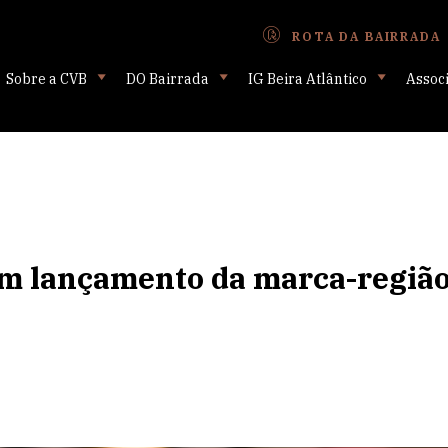
ROTA DA BAIRRADA
Sobre a CVB
DO Bairrada
IG Beira Atlântico
Assoc
m lançamento da marca-região