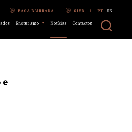
PT
EN
BAGA BAIRRADA
SIVB
iados
Enoturismo
Notícias
Contactos
 e