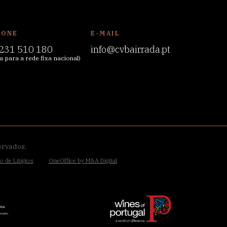
FONE
E-MAIL
231 510 180
info@cvbairrada.pt
 para a rede fixa nacional)
ervados.
o de Litígios
OneOffice by M&A Digital