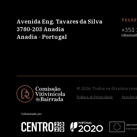
TELE
Avenida Eng. Tavares da Silva
3780-203 Anadia
+351 
(chamada
Anadia - Portugal
© 2026
Todos os direitos res
Política de Privacidade
Resoluçã