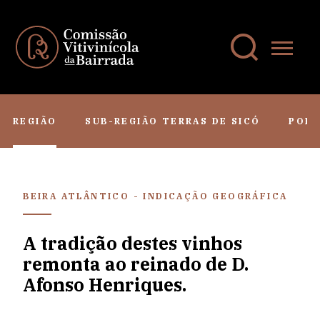
REGIÃO
SUB-REGIÃO TERRAS DE SICÓ
PORT
BEIRA ATLÂNTICO - INDICAÇÃO GEOGRÁFICA
A tradição destes vinhos
remonta ao reinado de D.
Afonso Henriques.