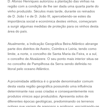
D. Afonso Henriques autorizou a plantação das vinhas na
região com a condição de lhe ser dada uma quarta parte do
vinho produzido. Séculos mais tarde, durante os reinados
de D. João I e de D. João III, apercebendo-se estes da
importância social e económica destes vinhos, começaram
a surgir algumas medidas de proteção para os vinhos desta
área do país.
Atualmente, a Indicação Geográfica Beira Atlântico abrange
parte dos distritos de Aveiro, Coimbra e Leiria, tendo como
limite, a norte, o concelho de Santa Maria da Feira, e a sul,
o concelho de Alvaiázere. O seu ponto mais interior situa-se
no concelho de Pampilhosa da Serra sendo definida no
litoral pelo oceano Atlântico.
A proximidade atlântica é o grande denominador comum
desta vasta região geográfica possuindo uma influência
determinante nas uvas criadas e consequentemente nos
produtos vínicos aqui produzidos. Apresenta solos de
diferentes épocas geológicas, predominando os terrenos
pobres que variam de arenosos a argilosos, encontrando-se