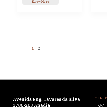
Know More
1
2
TELE
Avenida Eng. Tavares da Silva
3780-203 Anadia
+351 