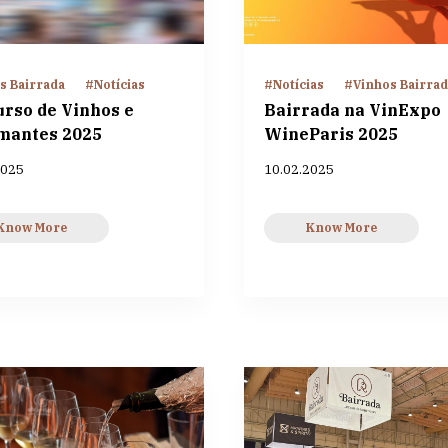
s Bairrada
#Notícias
#Notícias
#Vinhos Bairra
rso de Vinhos e
Bairrada na VinExpo
mantes 2025
WineParis 2025
2025
10.02.2025
Know More
Know More