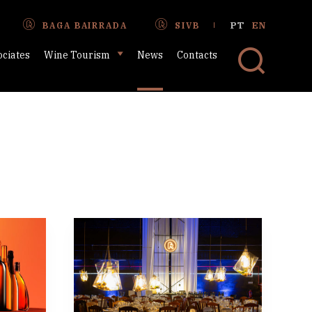
PT
EN
BAGA BAIRRADA
SIVB
ociates
Wine Tourism
News
Contacts