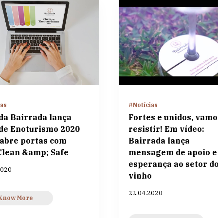
ias
#Notícias
da Bairrada lança
Fortes e unidos, vamo
de Enoturismo 2020
resistir! Em vídeo:
)abre portas com
Bairrada lança
Clean &amp; Safe
mensagem de apoio e
esperança ao setor d
2020
vinho
22.04.2020
Know More