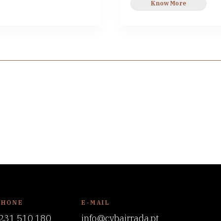
Know More
PHONE
E-MAIL
231 510 180
info@cvbairrada.pt